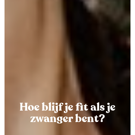
Hoe blijf je fit als je
zwanger bent?