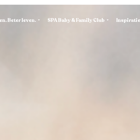
en. Beter leven.
SPA Baby & Family Club
Inspirati