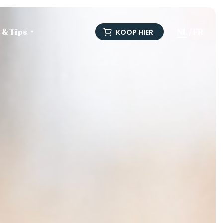
e & Tips
NL
/
FR
KOOP HIER