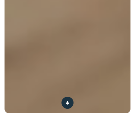
Je baby en water
Moeders onder elkaar