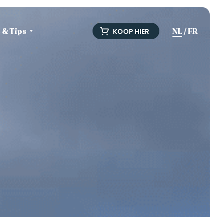
e & Tips
NL
/
FR
KOOP HIER