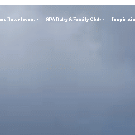
en. Beter leven.
SPA Baby & Family Club
Inspirati