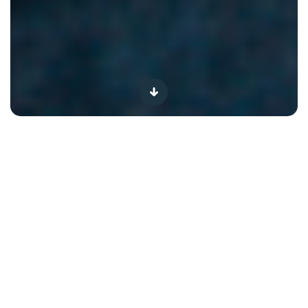
Je kind en water
Hoe ik door mama te worden een betere versie van mezelf
werd
In de kijker
Vóór ze mama werd, dacht Marine aka
@marinedallons
dat ze heel goed wist wie ze was
en wat ze wilde. Het moederschap veranderde