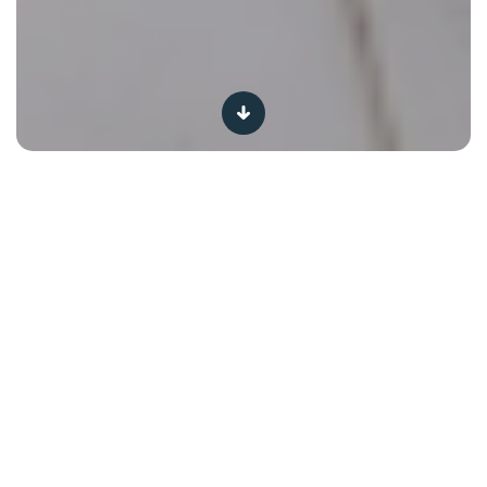
De leukste doe-tips
Positief opvoeden: tips van ouders, voor ouders
Positief opvoeden: tips van
ouders, voor ouders
Ouder worden is vaak een van de gelukkigste dagen van
je leven. Maar een nieuw, klein mensje in je huis
verwelkomen is tegelijk vreugdevol én stresserend!