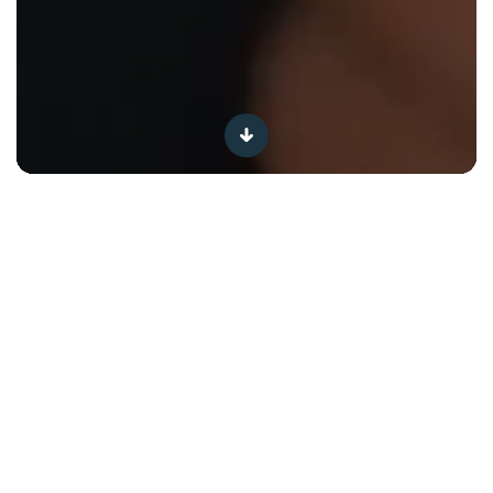
Natuurlijke
mineraalwaters
ONTDEK