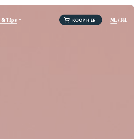
e & Tips
NL
/
FR
KOOP HIER