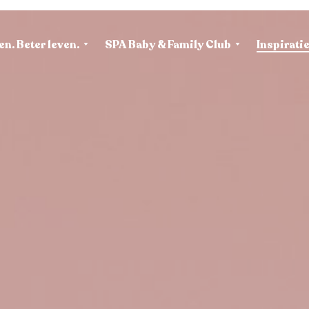
en. Beter leven.
SPA Baby & Family Club
Inspirati