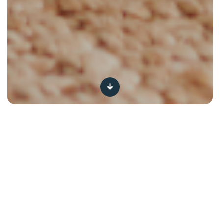
We zijn een en al oor!
®
Ons doel is om ons SPA
Baby & Family Club-
programma zo inspirerend mogelijk te maken voor jou.
Daarvoor hebben we jouw advies nodig. Jouw vragen,