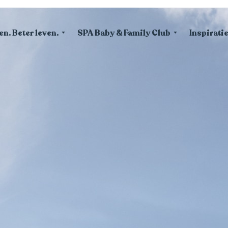
en. Beter leven.
SPA Baby & Family Club
Inspirati