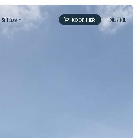
e & Tips
NL
/
FR
KOOP HIER