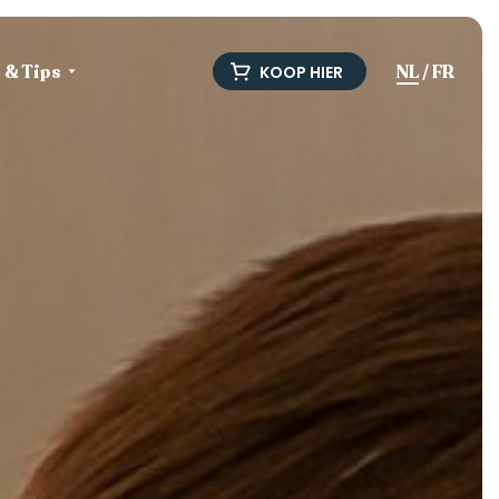
e & Tips
NL
/
FR
KOOP HIER