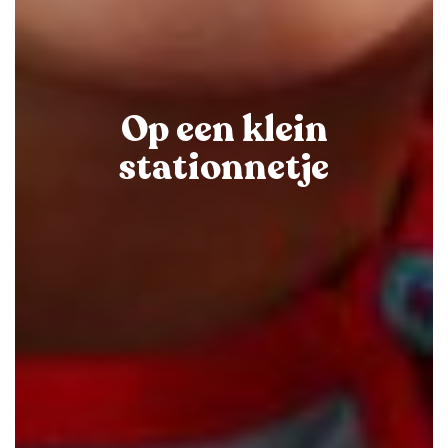
Op een klein
stationnetje