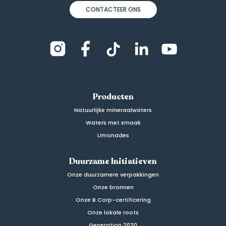
CONTACTEER ONS
instagram
facebook
tiktok
linkedin
youtube
Producten
Natuurlijke mineraalwaters
Waters met smaak
Limonades
Duurzame Initiatieven
Onze duurzamere verpakkingen
Onze bronnen
Onze B Corp-certificering
Onze lokale roots
Generation 2030