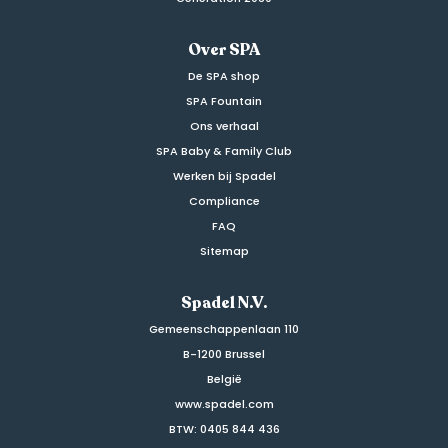
Over SPA
De SPA shop
SPA Fountain
Ons verhaal
SPA Baby & Family Club
Werken bij Spadel
Compliance
FAQ
Sitemap
Spadel N.V.
Gemeenschappenlaan 110
B-1200 Brussel
België
www.spadel.com
BTW: 0405 844 436