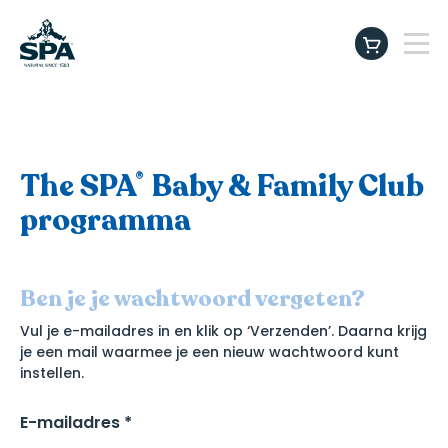
NL
/
FR
Producten
instagram
facebook
tiktok
linkedin
youtu
The SPA
Baby & Family Club
®
Beter drinken. Beter leven.
programma
SPA Baby & Family Club
Ben je je wachtwoord vergeten?
Vul je e-mailadres in en klik op ‘Verzenden’. Daarna krijg
Inspiratie & Tips
je een mail waarmee je een nieuw wachtwoord kunt
instellen.
E-mailadres *