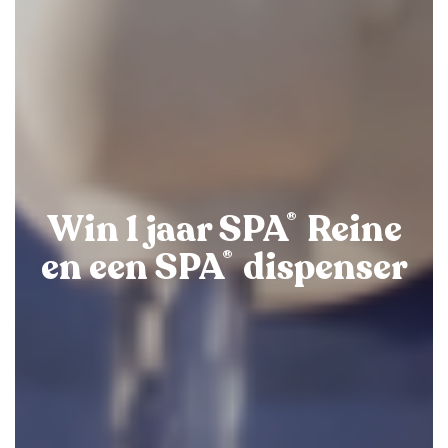
Win 1 jaar SPA
Reine
®
en een SPA
dispenser
®