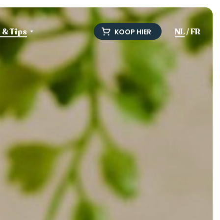
e & Tips
NL
/
FR
KOOP HIER