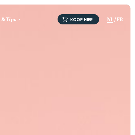
e & Tips
NL
/
FR
KOOP HIER