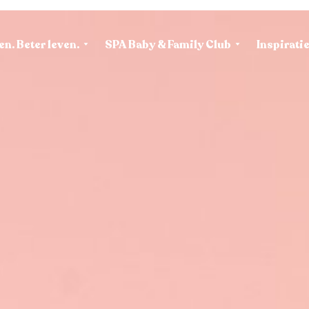
en. Beter leven.
SPA Baby & Family Club
Inspirati