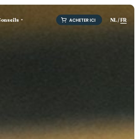
Conseils
NL
/
FR
ACHETER ICI