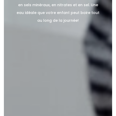
en sels minéraux, en nitrates et en sel. Une
eau idéale que votre enfant peut boire tout
au long de la journée!