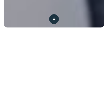
Bruisende en koolzuurhoudende dranken worden
alsmaar populairder tijdens familiemomenten of na het
sporten. En het klopt absoluut dat hun bubbels echte
verfrissers zijn. Maar zijn alle bruiswaters waters ook
natuurlijk?
In de kijker