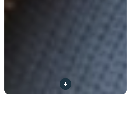
Van regendruppel tot puur
mineraalwater