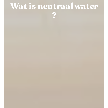
Wat is neutraal water
?