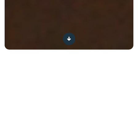
Ben je nog altijd wakker? Lukt het maar niet om in slaap
te vallen? Toch heb je al van alles geprobeerd: geen
schermtijd meer voor het slapengaan, een
meditatiesessie of de temperatuur in je slaapkamer
aanpassen. Maar, heb je al eens stilgestaan bij je
hydratatie?
In dit artikel leggen we uit waarom en hoe een goede