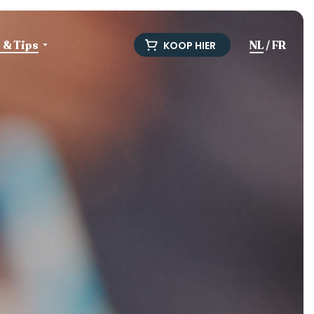
e & Tips
NL
/
FR
KOOP HIER