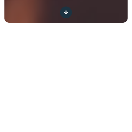
Het wordt vast een feestelijke zomer! Van Rock Werchter
over Francofolies tot Tomorrowland, jij gaat de hele
zomer lang shaken en dansen op de songs van je
favoriete artiesten. Maar… als je de hele dag danst in de
zon, kan je wel uitgedroogd raken... Gelukkig vertellen wij
je alles wat je moet weten om in alle omstandigheden
top te blijven en met volle teugen te genieten!