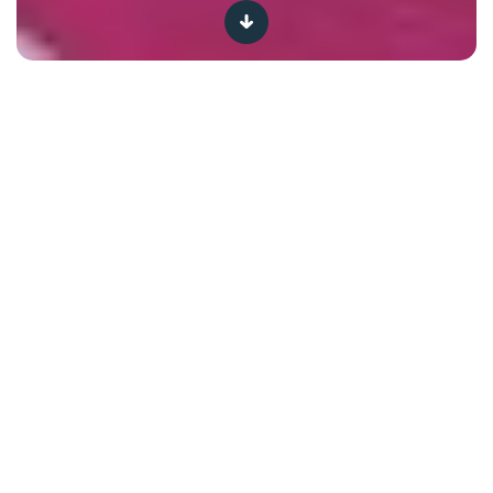
Helena Roosen est une kinésithérapeute sportive belge
et influenceuse passionnée de course à pied. Véritable
concentré d’énergie et de motivation pour les coureurs
de tous niveaux, elle s’entraîne jusqu’à sept fois par
semaine. En 2023, elle a fait partie des aventurières de
l’émission Koh-Lanta à la télé française. Avec son
programme d'entraînement Runn+, elle aide les
coureurs à progresser… et à franchir la ligne d’arrivée !
Vous avez décidé de courir les 20 km de Bruxelles, car