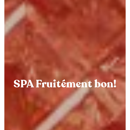
SPA Fruitément bon!