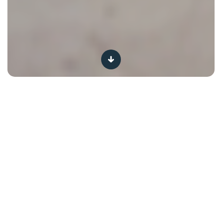
Depuis plusieurs années, les cocktails, des plus simples
au plus élaborés, ont fleuri un peu partout sur les cartes
des bars et des restaurants. Aimés de beaucoup, ils ne
font quand même pas l’unanimité. Certains les trouvent
trop sucrés ou trop alcoolisés. C’est pourquoi, une
nouvelle tendance est apparue : les low cocktails. Des
cocktails avec peu ou pas d’alcool. Une alternative
intéressante pour ceux qui font attention à boire plus